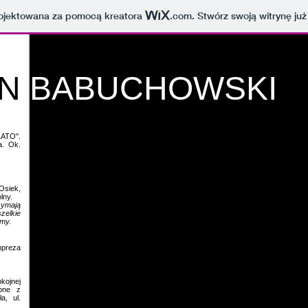
projektowana za pomocą kreatora
.com
. Stwórz swoją witrynę już
ON
BABUCHOWSKI
LATO".
a. Ok.
Osiek,
lny.
zymają
zelkie
amy.
mpreza
kojnej
zone z
a, ul.