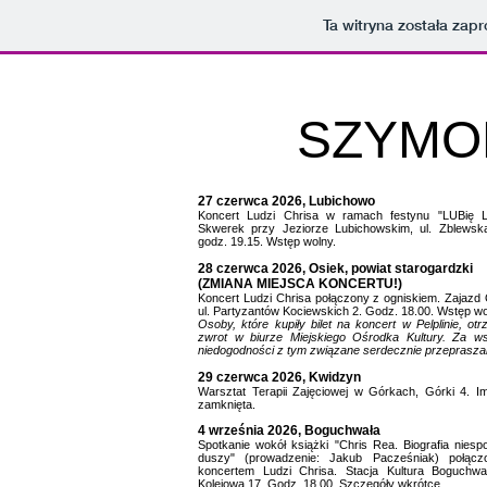
Ta witryna została za
SZYM
27 czerwca 2026, Lubichowo
Koncert Ludzi Chrisa w ramach festynu "LUBię 
Skwerek przy Jeziorze Lubichowskim, ul. Zblewsk
godz. 19.15. Wstęp wolny.
28 czerwca 2026, Osiek, powiat starogardzki
(ZMIANA MIEJSCA KONCERTU!)
Koncert Ludzi Chrisa połączony z ogniskiem. Zajazd 
ul. Partyzantów Kociewskich 2. Godz. 18.00. Wstęp wo
Osoby, które kupiły bilet na koncert w Pelplinie, otr
zwrot w biurze Miejskiego Ośrodka Kultury. Za ws
niedogodności z tym związane serdecznie przeprasz
29 czerwca 2026, Kwidzyn
Warsztat Terapii Zajęciowej w Górkach, Górki 4. I
zamknięta.
4 września 2026, Boguchwała
Spotkanie wokół książki "Chris Rea. Biografia niespo
duszy" (prowadzenie: Jakub Pacześniak) połąc
koncertem Ludzi Chrisa. Stacja Kultura Boguchwał
Kolejowa 17. Godz. 18.00. Szczegóły wkrótce.