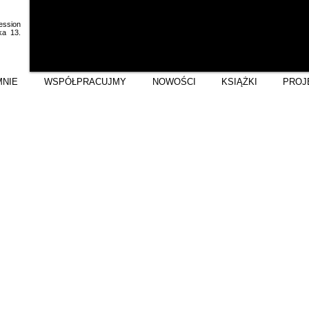
ession
ka 13.
MNIE
WSPÓŁPRACUJMY
NOWOŚCI
KSIĄŻKI
PROJ