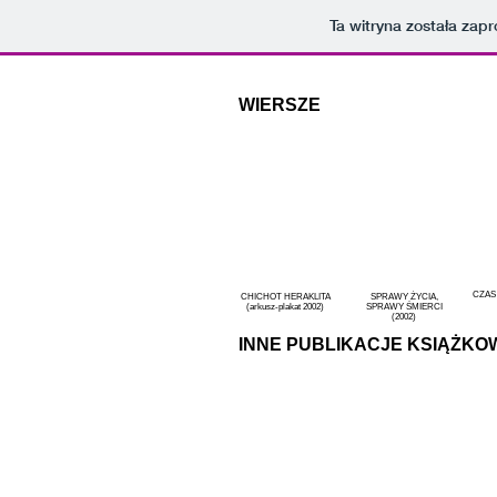
Ta witryna została za
WIERSZE
CZAS
CHICHOT HERAKLITA
SPRAWY ŻYCIA,
(arkusz-plakat 2002)
SPRAWY ŚMIERCI
(2002)
INNE PUBLIKACJE KSIĄŻKO