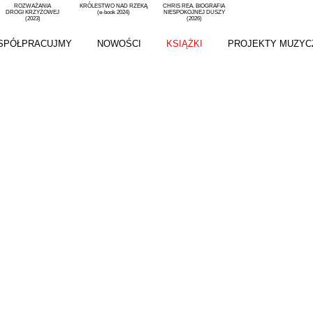
ROZWAŻANIA
KRÓLESTWO NAD RZEKĄ
CHRIS REA. BIOGRAFIA
DROGI KRZYŻOWEJ
(e-book 2024)
NIESPOKOJNEJ DUSZY
(2023)
(2026)
SPÓŁPRACUJMY
NOWOŚCI
KSIĄŻKI
PROJEKTY MUZYC