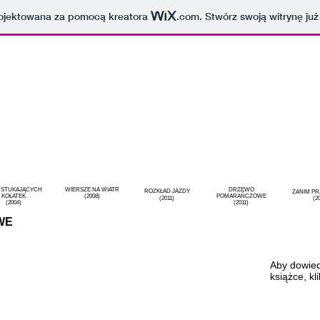
projektowana za pomocą kreatora
.com
. Stwórz swoją witrynę już
 STUKAJĄCYCH
WIERSZE NA WIATR
DRZEWO
ROZKŁAD JAZDY
ZANIM PR
KOŁATEK
(2008)
POMARAŃCZOWE
(2011)
(2
(2004)
(2011)
WE
Aby dowied
ksi
ążce, kli