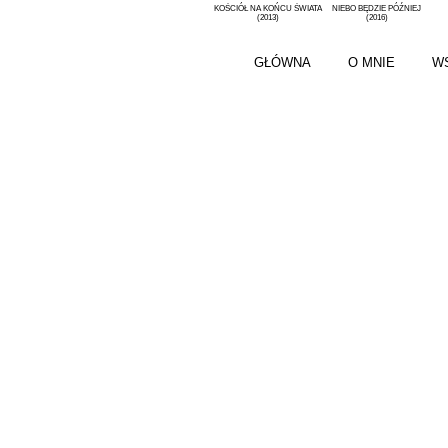
KOŚCIÓŁ NA KOŃCU ŚWIATA
NIEBO BĘDZIE PÓŹNIEJ
(2013)
(2016)
GŁÓWNA
O MNIE
W