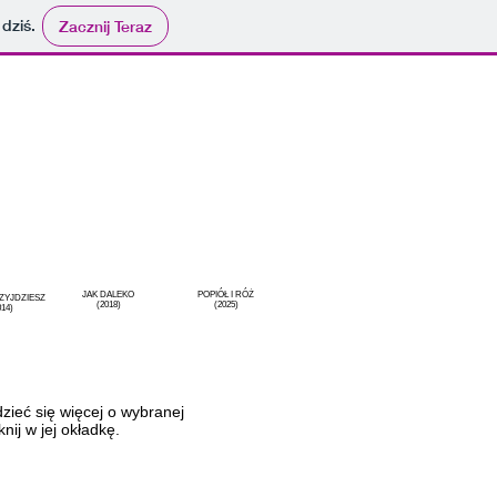
 dziś.
Zacznij Teraz
JAK DALEKO
POPIÓŁ I RÓŻ
ZYJDZIESZ
(2018)
(2025)
014)
zieć się więcej o wybranej
knij w jej okładkę.